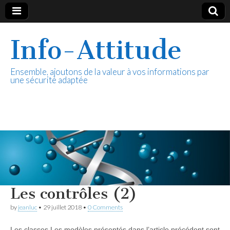
Info-Attitude
Ensemble, ajoutons de la valeur à vos informations par
une sécurité adaptée
Les contrôles (2)
by
jeanluc
•
29 juillet 2018
•
0 Comments
Les classes Les modèles présentés dans l’article précédent sont