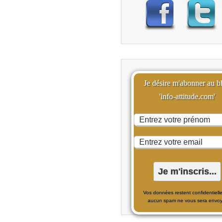
Je désire m'abonner au b
'info-attitude.com'
Vos données restent confidentielle
aucun spam ne vous sera envoy