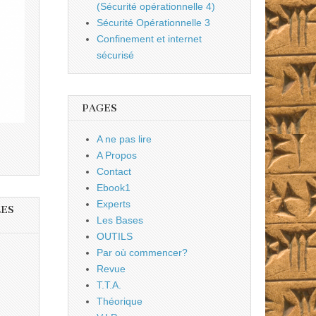
(Sécurité opérationnelle 4)
Sécurité Opérationnelle 3
Confinement et internet
sécurisé
PAGES
A ne pas lire
A Propos
Contact
Ebook1
Experts
LES
Les Bases
OUTILS
Par où commencer?
Revue
T.T.A.
Théorique