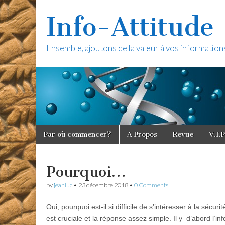
Info-Attitude
Ensemble, ajoutons de la valeur à vos information
Skip to content
Par où commencer?
A Propos
Revue
V.I.P
Main menu
Pourquoi…
by
jeanluc
•
23 décembre 2018
•
0 Comments
Oui, pourquoi est-il si difficile de s’intéresser à la sécur
est cruciale et la réponse assez simple. Il y d’abord l’i