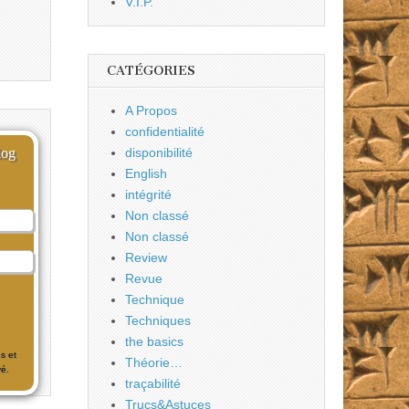
V.I.P.
CATÉGORIES
A Propos
confidentialité
log
disponibilité
English
intégrité
Non classé
Non classé
Review
Revue
Technique
Techniques
the basics
s et
Théorie…
é.
traçabilité
Trucs&Astuces