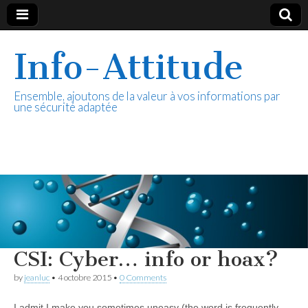
Info-Attitude
Ensemble, ajoutons de la valeur à vos informations par
une sécurité adaptée
CSI: Cyber… info or hoax?
by
jeanluc
•
4 octobre 2015
•
0 Comments
I admit I make you sometimes uneasy (the word is frequently