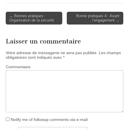
← Bonnes pratiques :
Bonne pratiques 4 : Avant
Post navigation
Organisation de la sécurité
l’engagement →
Laisser un commentaire
Votre adresse de messagerie ne sera pas publiée.
Les champs
obligatoires sont indiqués avec
*
Commentaire
Notify me of followup comments via e-mail