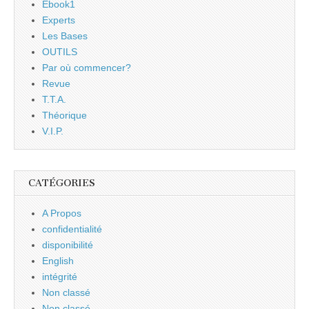
Ebook1
Experts
Les Bases
OUTILS
Par où commencer?
Revue
T.T.A.
Théorique
V.I.P.
CATÉGORIES
A Propos
confidentialité
disponibilité
English
intégrité
Non classé
Non classé