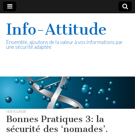
Info-Attitude
Ensemble, ajoutons de la valeur à vos informations par
une sécurité adaptée
NON CLASSÉ
Bonnes Pratiques 3: la
sécurité des ‘nomades’.