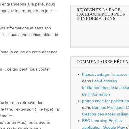
engrangeons à la pelle, nous
REJOIGNEZ LA PAGE
ouvoir les retrouver un jour –
FACEBOOK POUR PLUS
D’INFORMATIONS:
ans informations et sans son
le – nous serions incapables de
s doute la cause de cette absence
COMMENTAIRES RÉCEN
s… ce qui peut nous coûter
https://vantage-france.co
dans
Les 4 critères
fondamentaux de la sécur
de l’information
promo code for pocket op
tocker et à retrouver les
dans
Bonnes Pratiques 1
titre, l’extension (= le type), la
Gestion des accès utilisa
mémoire.
BBC Learning English
ions’ sur un Mac), nous avons
application Google Play
d
 en est le créateur (sur