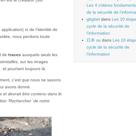
Les 4 critères fondament
de la sécurité de l’informa
gbgbet
dans
Les 10 étap
cycle de la sécurité de
pplication) ni de l’identité de
l’information
ci vidée, nous perdons toute
日本 av
dans
Les 10 étap
cycle de la sécurité de
l’information
nt de
traces
auxquels seuls les
ésinstallés, sur les images
 et pourtant toujours là.
ument, c’est que nous ne savons
 lui avons donné.
e et devrait être contenu dans le
tion ‘Rechercher’ de notre