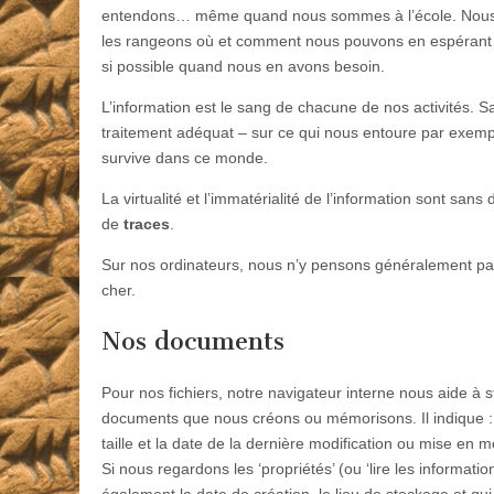
entendons… même quand nous sommes à l’école. Nous 
les rangeons où et comment nous pouvons en espérant p
si possible quand nous en avons besoin.
L’information est le sang de chacune de nos activités. S
traitement adéquat – sur ce qui nous entoure par exemp
survive dans ce monde.
La virtualité et l’immatérialité de l’information sont san
de
traces
.
Sur nos ordinateurs, nous n’y pensons généralement pa
cher.
Nos documents
Pour nos fichiers, notre navigateur interne nous aide à s
documents que nous créons ou mémorisons. Il indique : le 
taille et la date de la dernière modification ou mise en 
Si nous regardons les ‘propriétés’ (ou ‘lire les informat
également la date de création, le lieu de stockage et qui