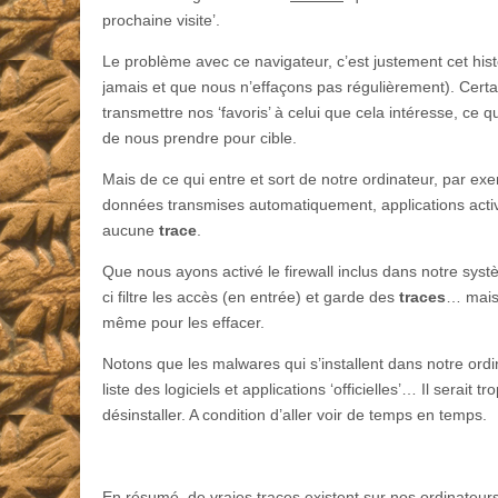
prochaine visite’.
Le problème avec ce navigateur, c’est justement cet hi
jamais et que nous n’effaçons pas régulièrement). Certa
transmettre nos ‘favoris’ à celui que cela intéresse, ce 
de nous prendre pour cible.
Mais de ce qui entre et sort de notre ordinateur, par exe
données transmises automatiquement, applications acti
aucune
trace
.
Que nous ayons activé le firewall inclus dans notre systè
ci filtre les accès (en entrée) et garde des
traces
… mais
même pour les effacer.
Notons que les malwares qui s’installent dans notre ordin
liste des logiciels et applications ‘officielles’… Il serait tr
désinstaller. A condition d’aller voir de temps en temps.
En résumé, de vraies traces existent sur nos ordinateu