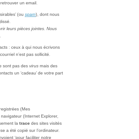
r retrouver un email.
sirables’ (ou
spam
), dont nous
lissé.
ir leurs pièces jointes. Nous
.
acts : ceux à qui nous écrivons
urriel n’est pas sollicité.
ne sont pas des
virus
mais des
ontacts un ‘cadeau’ de votre part
registrées (Mes
 navigateur (Internet Explorer,
usement la
trace
des sites visités
se a été copié sur l’ordinateur.
voient ‘pour faciliter notre