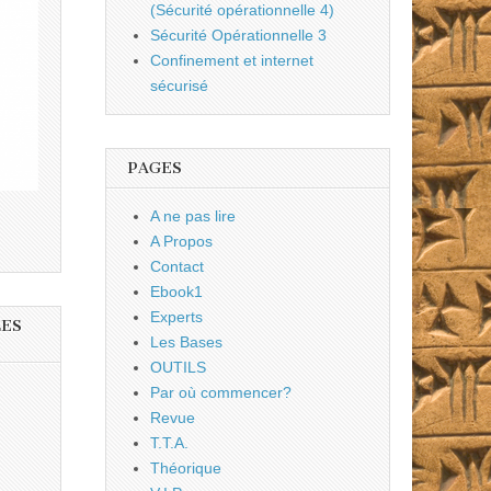
(Sécurité opérationnelle 4)
Sécurité Opérationnelle 3
Confinement et internet
sécurisé
PAGES
A ne pas lire
A Propos
Contact
Ebook1
Experts
LES
Les Bases
OUTILS
Par où commencer?
Revue
T.T.A.
Théorique