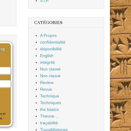
V.I.P.
CATÉGORIES
A Propos
confidentialité
log
disponibilité
English
intégrité
Non classé
Non classé
Review
Revue
Technique
Techniques
the basics
s et
Théorie…
é.
traçabilité
Trucs&Astuces