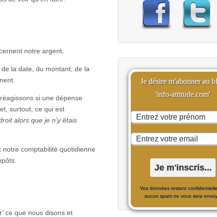
ncernent notre argent.
 de la date, du montant, de la
ment.
Je désire m'abonner au b
'info-attitude.com'
 réagissons si une dépense
t, surtout, ce qui est
oit alors que je n’y étais
 notre comptabilité quotidienne
mpôts.
Vos données restent confidentielle
aucun spam ne vous sera envoy
’ ce que nous disons et