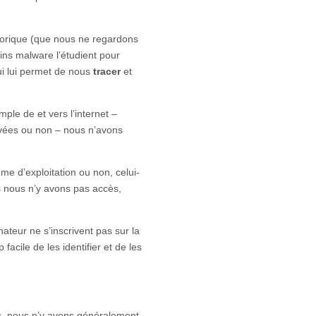
storique (que nous ne regardons
ins malware l’étudient pour
qui lui permet de nous
tracer
et
mple de et vers l’internet –
vées ou non – nous n’avons
me d’exploitation ou non, celui-
 nous n’y avons pas accès,
ateur ne s’inscrivent pas sur la
op facile de les identifier et de les
rs, nous n’y avons généralement