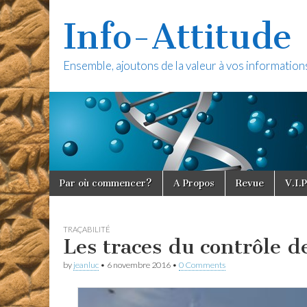
Info-Attitude
Ensemble, ajoutons de la valeur à vos information
Skip to content
Par où commencer?
A Propos
Revue
V.I.P
Main menu
TRAÇABILITÉ
Les traces du contrôle d
by
jeanluc
•
6 novembre 2016
•
0 Comments