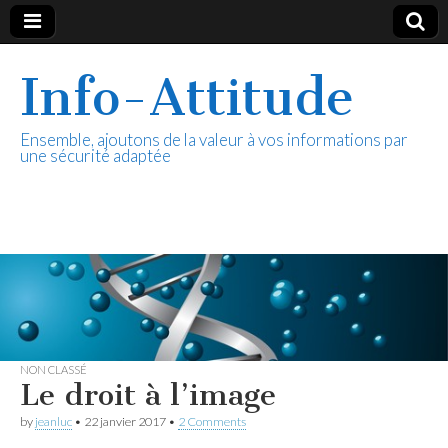
Info-Attitude
Ensemble, ajoutons de la valeur à vos informations par
une sécurité adaptée
NON CLASSÉ
Le droit à l’image
by
jeanluc
•
22 janvier 2017
•
2 Comments