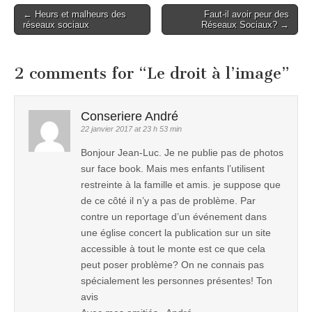
← Heurs et malheurs des
Faut-il avoir peur des
Post navigation
réseaux sociaux
Réseaux Sociaux? →
2 comments for “
Le droit à l’image
”
Conseriere André
22 janvier 2017 at 23 h 53 min
Bonjour Jean-Luc. Je ne publie pas de photos
sur face book. Mais mes enfants l’utilisent
restreinte à la famille et amis. je suppose que
de ce côté il n’y a pas de problème. Par
contre un reportage d’un événement dans
une église concert la publication sur un site
accessible à tout le monte est ce que cela
peut poser problème? On ne connais pas
spécialement les personnes présentes! Ton
avis